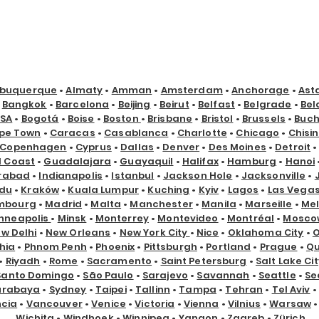
lbuquerque
•
Almaty
•
Amman
•
Amsterdam
•
Anchorage
•
Ast
•
Bangkok
•
Barcelona
•
Beijing
•
Beirut
•
Belfast
•
Belgrade
•
Bel
USA
•
Bogotá
•
Boise
•
Boston
•
Brisbane
•
Bristol
•
Brussels
•
Buch
pe Town
•
Caracas
•
Casablanca
•
Charlotte
•
Chicago
•
Chisi
Copenhagen
•
Cyprus
•
Dallas
•
Denver
•
Des Moines
•
Detroit
d Coast
•
Guadalajara
•
Guayaquil
•
Halifax
•
Hamburg
•
Hanoi
rabad
•
Indianapolis
•
Istanbul
•
Jackson Hole
•
Jacksonville
•
du
•
Kraków
•
Kuala Lumpur
•
Kuching
•
Kyiv
•
Lagos
•
Las Vega
mbourg
•
Madrid
•
Malta
•
Manchester
•
Manila
•
Marseille
•
Me
nneapolis
•
Minsk
•
Monterrey
•
Montevideo
•
Montréal
•
Mosco
w Delhi
•
New Orleans
•
New York City
•
Nice
•
Oklahoma City
•
hia
•
Phnom Penh
•
Phoenix
•
Pittsburgh
•
Portland
•
Prague
•
Qu
•
Riyadh
•
Rome
•
Sacramento
•
Saint Petersburg
•
Salt Lake Cit
Santo Domingo
•
São Paulo
•
Sarajevo
•
Savannah
•
Seattle
•
Se
urabaya
•
Sydney
•
Taipei
•
Tallinn
•
Tampa
•
Tehran
•
Tel Aviv
•
ncia
•
Vancouver
•
Venice
•
Victoria
•
Vienna
•
Vilnius
•
Warsaw
Wichita
•
Windhoek
•
Winnipeg
•
Yangon
•
Zagreb
•
Zürich