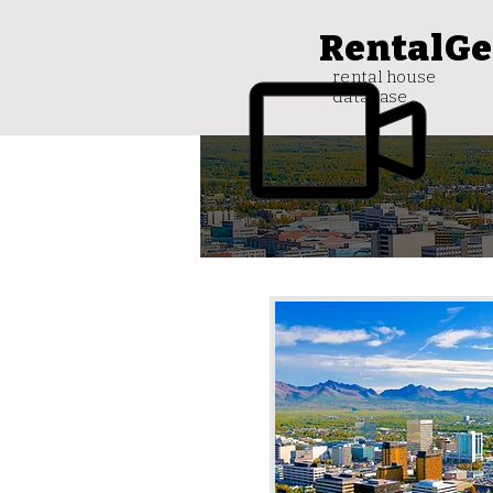
RentalGe
rental house
database