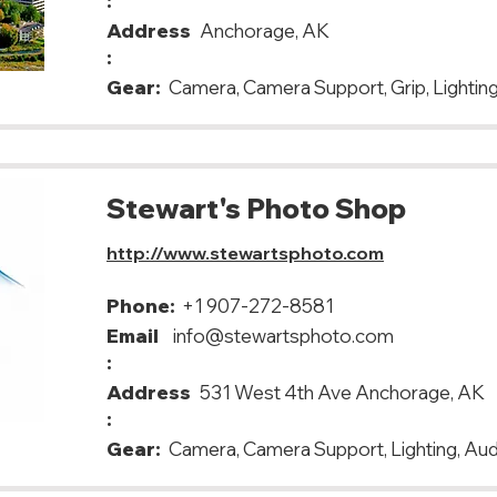
:
Address
Anchorage, AK
:
Gear:
Camera, Camera Support, Grip, Lighting,
Stewart's Photo Shop
http://www.stewartsphoto.com
Phone:
+1 907-272-8581
Email
info@stewartsphoto.com
:
Address
531 West 4th Ave Anchorage, AK
:
Gear:
Camera, Camera Support, Lighting, Aud
USA