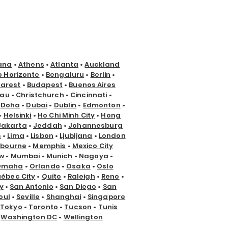
ana
•
Athens
•
Atlanta
•
Auckland
o Horizonte
•
Bengaluru
•
Berlin
•
arest
•
Budapest
•
Buenos Aires
nau
•
Christchurch
•
Cincinnati
•
•
Doha
•
Dubai
•
Dublin
•
Edmonton
•
•
Helsinki
•
Ho Chi Minh City
•
Hong
Jakarta
•
Jeddah
•
Johannesburg
s
•
Lima
•
Lisbon
•
Ljubljana
•
London
lbourne
•
Memphis
•
Mexico City
w
•
Mumbai
•
Munich
•
Nagoya
•
Omaha
•
Orlando
•
Osaka
•
Oslo
ébec City
•
Quito
•
Raleigh
•
Reno
•
y
•
San Antonio
•
San Diego
•
San
oul
•
Seville
•
Shanghai
•
Singapore
Tokyo
•
Toronto
•
Tucson
•
Tunis
•
Washington DC
•
Wellington