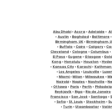
Abu Dhabi
•
Accra
•
Adelaide
•
A
•
Austin
•
Baghdad
•
Baltimore
Birmingham, UK
•
Birmingham, 
•
Buffalo
•
Cairo
•
Calgary
•
Ca
Cleveland
•
Cologne
•
Columbus
•
El Paso
•
Eugene
•
Glasgow
•
Gol
Kong
•
Honolulu
•
Houston
•
Hyde
•
Kansas City
•
Karachi
•
Kathman
•
Los Angeles
•
Louisville
•
Luxe
•
Miami
•
Milan
•
Milwaukee
•
Mi
Nairobi
•
Naples
•
Nashville
•
Ne
•
Ottawa
•
Paris
•
Perth
•
Philadelp
Reykjavík
•
Riga
•
Rio de Janeiro
Francisco
•
San José
•
Santiago
•
•
Sofia
•
St. Louis
•
Stockholm
•
S
•
Turin
•
Ulaanbaatar
•
Valè