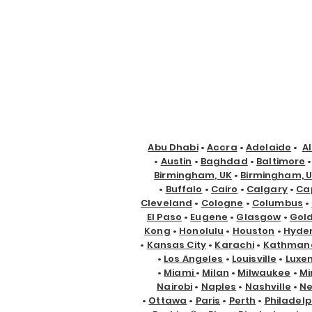
Abu Dhabi
•
Accra
•
Adelaide
•
A
•
Austin
•
Baghdad
•
Baltimore
Birmingham, UK
•
Birmingham, 
•
Buffalo
•
Cairo
•
Calgary
•
Ca
Cleveland
•
Cologne
•
Columbus
•
El Paso
•
Eugene
•
Glasgow
•
Gol
Kong
•
Honolulu
•
Houston
•
Hyde
•
Kansas City
•
Karachi
•
Kathman
•
Los Angeles
•
Louisville
•
Luxe
•
Miami
•
Milan
•
Milwaukee
•
Mi
Nairobi
•
Naples
•
Nashville
•
Ne
•
Ottawa
•
Paris
•
Perth
•
Philadelp