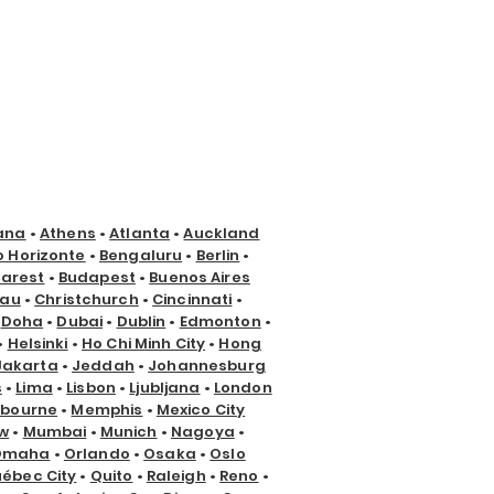
ana
•
Athens
•
Atlanta
•
Auckland
o Horizonte
•
Bengaluru
•
Berlin
•
arest
•
Budapest
•
Buenos Aires
nau
•
Christchurch
•
Cincinnati
•
•
Doha
•
Dubai
•
Dublin
•
Edmonton
•
•
Helsinki
•
Ho Chi Minh City
•
Hong
Jakarta
•
Jeddah
•
Johannesburg
s
•
Lima
•
Lisbon
•
Ljubljana
•
London
lbourne
•
Memphis
•
Mexico City
w
•
Mumbai
•
Munich
•
Nagoya
•
Omaha
•
Orlando
•
Osaka
•
Oslo
ébec City
•
Quito
•
Raleigh
•
Reno
•