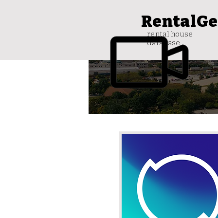
RentalGe
rental house
database