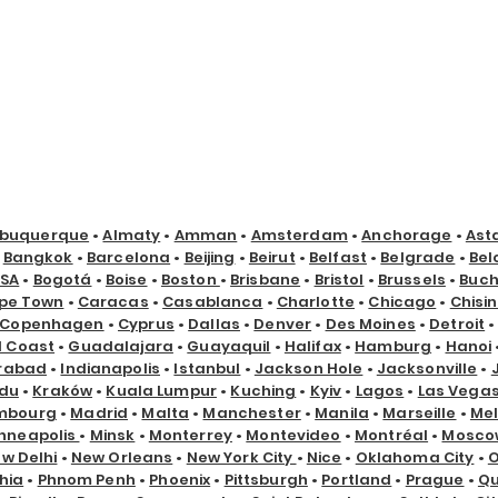
lbuquerque
•
Almaty
•
Amman
•
Amsterdam
•
Anchorage
•
Ast
•
Bangkok
•
Barcelona
•
Beijing
•
Beirut
•
Belfast
•
Belgrade
•
Bel
USA
•
Bogotá
•
Boise
•
Boston
•
Brisbane
•
Bristol
•
Brussels
•
Buch
pe Town
•
Caracas
•
Casablanca
•
Charlotte
•
Chicago
•
Chisi
Copenhagen
•
Cyprus
•
Dallas
•
Denver
•
Des Moines
•
Detroit
d Coast
•
Guadalajara
•
Guayaquil
•
Halifax
•
Hamburg
•
Hanoi
rabad
•
Indianapolis
•
Istanbul
•
Jackson Hole
•
Jacksonville
•
du
•
Kraków
•
Kuala Lumpur
•
Kuching
•
Kyiv
•
Lagos
•
Las Vega
mbourg
•
Madrid
•
Malta
•
Manchester
•
Manila
•
Marseille
•
Me
nneapolis
•
Minsk
•
Monterrey
•
Montevideo
•
Montréal
•
Mosco
w Delhi
•
New Orleans
•
New York City
•
Nice
•
Oklahoma City
•
hia
•
Phnom Penh
•
Phoenix
•
Pittsburgh
•
Portland
•
Prague
•
Qu