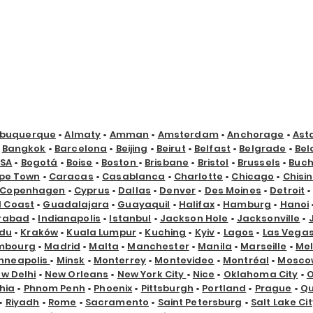
lbuquerque
•
Almaty
•
Amman
•
Amsterdam
•
Anchorage
•
Ast
•
Bangkok
•
Barcelona
•
Beijing
•
Beirut
•
Belfast
•
Belgrade
•
Bel
USA
•
Bogotá
•
Boise
•
Boston
•
Brisbane
•
Bristol
•
Brussels
•
Buch
pe Town
•
Caracas
•
Casablanca
•
Charlotte
•
Chicago
•
Chisi
Copenhagen
•
Cyprus
•
Dallas
•
Denver
•
Des Moines
•
Detroit
d Coast
•
Guadalajara
•
Guayaquil
•
Halifax
•
Hamburg
•
Hanoi
rabad
•
Indianapolis
•
Istanbul
•
Jackson Hole
•
Jacksonville
•
du
•
Kraków
•
Kuala Lumpur
•
Kuching
•
Kyiv
•
Lagos
•
Las Vega
mbourg
•
Madrid
•
Malta
•
Manchester
•
Manila
•
Marseille
•
Me
nneapolis
•
Minsk
•
Monterrey
•
Montevideo
•
Montréal
•
Mosco
w Delhi
•
New Orleans
•
New York City
•
Nice
•
Oklahoma City
•
hia
•
Phnom Penh
•
Phoenix
•
Pittsburgh
•
Portland
•
Prague
•
Qu
•
Riyadh
•
Rome
•
Sacramento
•
Saint Petersburg
•
Salt Lake Cit