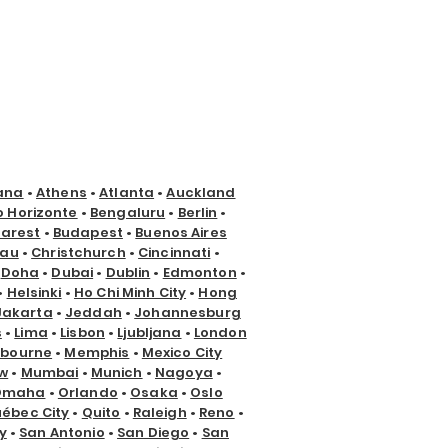
ana
•
Athens
•
Atlanta
•
Auckland
o Horizonte
•
Bengaluru
•
Berlin
•
arest
•
Budapest
•
Buenos Aires
nau
•
Christchurch
•
Cincinnati
•
•
Doha
•
Dubai
•
Dublin
•
Edmonton
•
•
Helsinki
•
Ho Chi Minh City
•
Hong
Jakarta
•
Jeddah
•
Johannesburg
s
•
Lima
•
Lisbon
•
Ljubljana
•
London
lbourne
•
Memphis
•
Mexico City
w
•
Mumbai
•
Munich
•
Nagoya
•
Omaha
•
Orlando
•
Osaka
•
Oslo
ébec City
•
Quito
•
Raleigh
•
Reno
•
y
•
San Antonio
•
San Diego
•
San