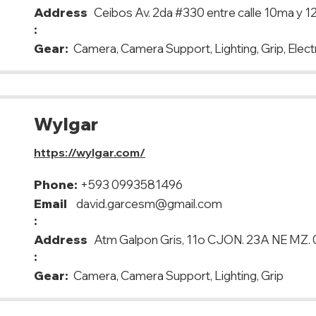
Address
Ceibos Av. 2da #330 entre calle 10ma y 1
:
Gear:
Camera, Camera Support, Lighting, Grip, Elect
Wylgar
https://wylgar.com/
Phone:
+593 0993581496
Email
david.garcesm@gmail.com
:
Address
Atm Galpon Gris, 11o CJON. 23A NE MZ. 01
:
Gear:
Camera, Camera Support, Lighting, Grip