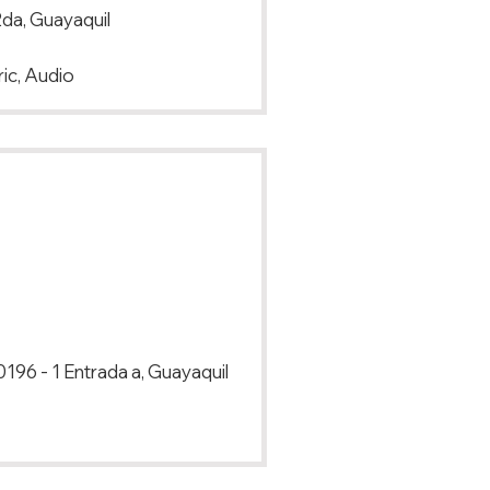
2da, Guayaquil
ric, Audio
96 - 1 Entrada a, Guayaquil