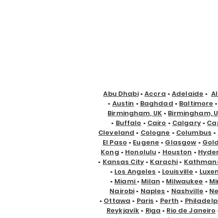
Abu Dhabi
•
Accra
•
Adelaide
•
A
•
Austin
•
Baghdad
•
Baltimore
Birmingham, UK
•
Birmingham, 
•
Buffalo
•
Cairo
•
Calgary
•
Ca
Cleveland
•
Cologne
•
Columbus
•
El Paso
•
Eugene
•
Glasgow
•
Gol
Kong
•
Honolulu
•
Houston
•
Hyde
•
Kansas City
•
Karachi
•
Kathman
•
Los Angeles
•
Louisville
•
Luxe
•
Miami
•
Milan
•
Milwaukee
•
Mi
Nairobi
•
Naples
•
Nashville
•
Ne
•
Ottawa
•
Paris
•
Perth
•
Philadelp
Reykjavík
•
Riga
•
Rio de Janeiro