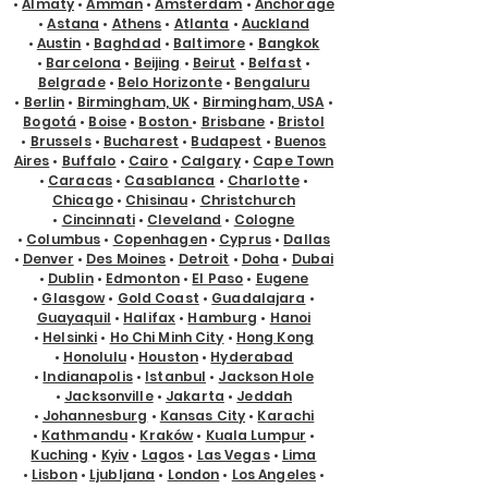
•
Almaty
•
Amman
•
Amsterdam
•
Anchorage
•
Astana
•
Athens
•
Atlanta
•
Auckland
•
Austin
•
Baghdad
•
Baltimore
•
Bangkok
•
Barcelona
•
Beijing
•
Beirut
•
Belfast
•
Belgrade
•
Belo Horizonte
•
Bengaluru
•
Berlin
•
Birmingham, UK
•
Birmingham, USA
•
Bogotá
•
Boise
•
Boston
•
Brisbane
•
Bristol
•
Brussels
•
Bucharest
•
Budapest
•
Buenos
Aires
•
Buffalo
•
Cairo
•
Calgary
•
Cape Town
•
Caracas
•
Casablanca
•
Charlotte
•
Chicago
•
Chisinau
•
Christchurch
•
Cincinnati
•
Cleveland
•
Cologne
•
Columbus
•
Copenhagen
•
Cyprus
•
Dallas
•
Denver
•
Des Moines
•
Detroit
•
Doha
•
Dubai
•
Dublin
•
Edmonton
•
El Paso
•
Eugene
•
Glasgow
•
Gold Coast
•
Guadalajara
•
Guayaquil
•
Halifax
•
Hamburg
•
Hanoi
•
Helsinki
•
Ho Chi Minh City
•
Hong Kong
•
Honolulu
•
Houston
•
Hyderabad
•
Indianapolis
•
Istanbul
•
Jackson Hole
•
Jacksonville
•
Jakarta
•
Jeddah
•
Johannesburg
•
Kansas City
•
Karachi
•
Kathmandu
•
Kraków
•
Kuala Lumpur
•
Kuching
•
Kyiv
•
Lagos
•
Las Vegas
•
Lima
•
Lisbon
•
Ljubljana
•
London
•
Los Angeles
•