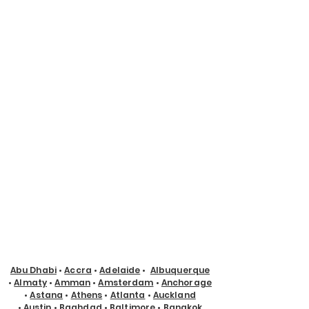
Abu Dhabi
•
Accra
•
Adelaide
•
Albuquerque
•
Almaty
•
Amman
•
Amsterdam
•
Anchorage
•
Astana
•
Athens
•
Atlanta
•
Auckland
•
Austin
•
Baghdad
•
Baltimore
•
Bangkok