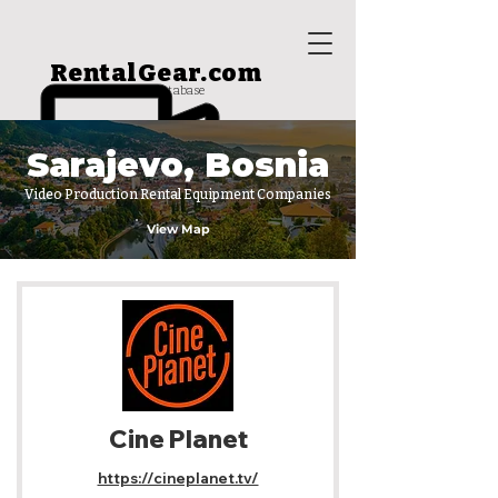
RentalGear.com
rental house database
Sarajevo, Bosnia
Video Production Rental Equipment Companies
View Map
Cine Planet
https://cineplanet.tv/