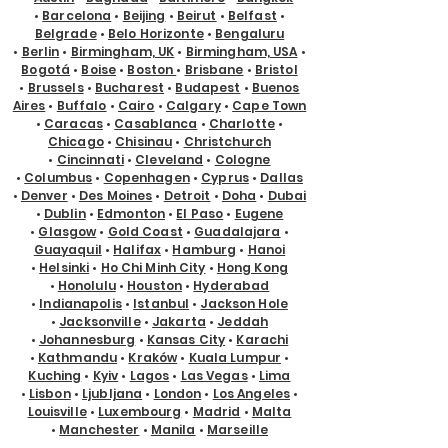
•
Barcelona
•
Beijing
•
Beirut
•
Belfast
•
Belgrade
•
Belo Horizonte
•
Bengaluru
•
Berlin
•
Birmingham, UK
•
Birmingham, USA
•
Bogotá
•
Boise
•
Boston
•
Brisbane
•
Bristol
•
Brussels
•
Bucharest
•
Budapest
•
Buenos
Aires
•
Buffalo
•
Cairo
•
Calgary
•
Cape Town
•
Caracas
•
Casablanca
•
Charlotte
•
Chicago
•
Chisinau
•
Christchurch
•
Cincinnati
•
Cleveland
•
Cologne
•
Columbus
•
Copenhagen
•
Cyprus
•
Dallas
•
Denver
•
Des Moines
•
Detroit
•
Doha
•
Dubai
•
Dublin
•
Edmonton
•
El Paso
•
Eugene
•
Glasgow
•
Gold Coast
•
Guadalajara
•
Guayaquil
•
Halifax
•
Hamburg
•
Hanoi
•
Helsinki
•
Ho Chi Minh City
•
Hong Kong
•
Honolulu
•
Houston
•
Hyderabad
•
Indianapolis
•
Istanbul
•
Jackson Hole
•
Jacksonville
•
Jakarta
•
Jeddah
•
Johannesburg
•
Kansas City
•
Karachi
•
Kathmandu
•
Kraków
•
Kuala Lumpur
•
Kuching
•
Kyiv
•
Lagos
•
Las Vegas
•
Lima
•
Lisbon
•
Ljubljana
•
London
•
Los Angeles
•
Louisville
•
Luxembourg
•
Madrid
•
Malta
•
Manchester
•
Manila
•
Marseille
•
Melbourne
•
Memphis
•
Mexico City
•
Miami