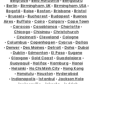
Belgrade
•
Belo Horizonte
•
Bengaluru
•
Berlin
•
Birmingham, UK
•
Birmingham, USA
•
Bogotá
•
Boise
•
Boston
•
Brisbane
•
Bristol
•
Brussels
•
Bucharest
•
Budapest
•
Buenos
Aires
•
Buffalo
•
Cairo
•
Calgary
•
Cape Town
•
Caracas
•
Casablanca
•
Charlotte
•
Chicago
•
Chisinau
•
Christchurch
•
Cincinnati
•
Cleveland
•
Cologne
•
Columbus
•
Copenhagen
•
Cyprus
•
Dallas
•
Denver
•
Des Moines
•
Detroit
•
Doha
•
Dubai
•
Dublin
•
Edmonton
•
El Paso
•
Eugene
•
Glasgow
•
Gold Coast
•
Guadalajara
•
Guayaquil
•
Halifax
•
Hamburg
•
Hanoi
•
Helsinki
•
Ho Chi Minh City
•
Hong Kong
•
Honolulu
•
Houston
•
Hyderabad
•
Indianapolis
•
Istanbul
•
Jackson Hole
•
Jacksonville
•
Jakarta
•
Jeddah
•
Johannesburg
•
Kansas City
•
Karachi
•
Kathmandu
•
Kraków
•
Kuala Lumpur
•
Kuching
•
Kyiv
•
Lagos
•
Las Vegas
•
Lima
•
Lisbon
•
Ljubljana
•
London
•
Los Angeles
•
Louisville
•
Luxembourg
•
Madrid
•
Malta
•
Manchester
•
Manila
•
Marseille
•
Melbourne
•
Memphis
•
Mexico City
•
Miami
•
Milan
•
Milwaukee
•
Minneapolis
•
Minsk
•