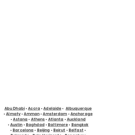
Abu Dhabi
•
Accra
•
Adelaide
•
Albuquerque
•
Almaty
•
Amman
•
Amsterdam
•
Anchorage
•
Astana
•
Athens
•
Atlanta
•
Auckland
•
Austin
•
Baghdad
•
Baltimore
•
Bangkok
•
Barcelona
•
Beijing
•
Beirut
•
Belfast
•